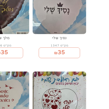
נסיך שלי
מלך ש
מק"ט 1347
מק"ט 1346
35
35
₪
₪