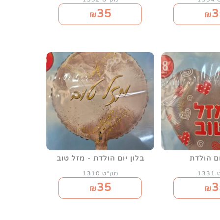
35
3
₪
₪
ום הולדת
בלון יום הולדת - מזל טוב
13
מק"ט 1310
35
3
₪
₪