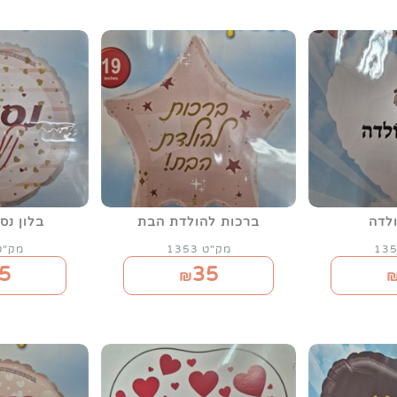
ולדה
ברכות להולדת הבת
בלון נס
מק"ט 1353
מק"ט 52
5
35
₪