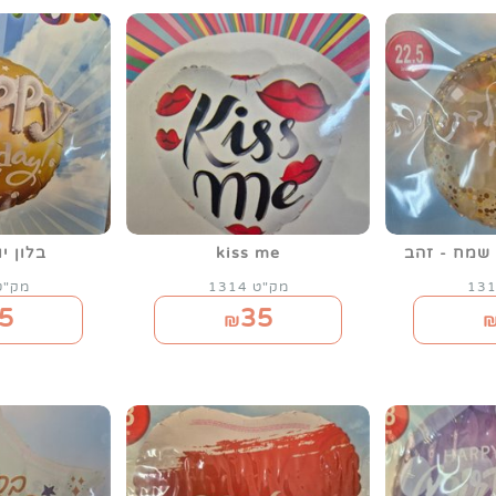
 שמח - זהב
kiss me
בלון י
מק"ט 1314
מק"ט 28
5
35
₪