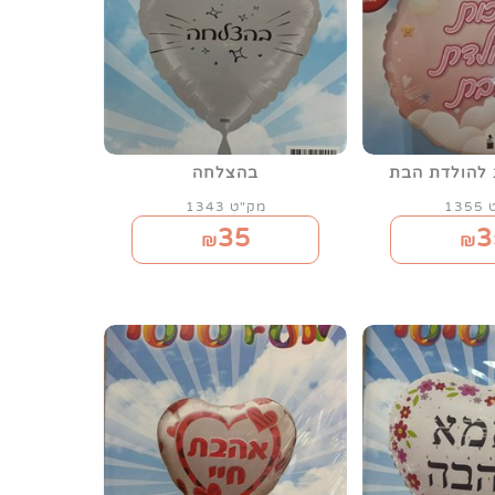
 להולדת הבת
בהצלחה
13
מק"ט 1343
35
3
₪
₪