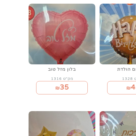
ום הולדת
בלון מזל טוב
13
מק"ט 1316
35
4
₪
₪