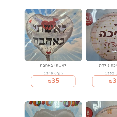
יכה נולדת
לאשתי באהבה
13
מק"ט 1348
35
3
₪
₪