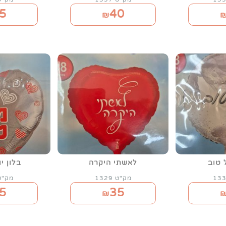
5
40
₪
 טוב
לאשתי היקרה
בלון י
מק"ט 1329
מק"ט 31
5
35
₪