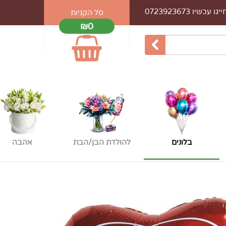
עכשיו 0723923673
סל הקניות
₪0
בלונים
להולדת הבן/הבת
אהבה