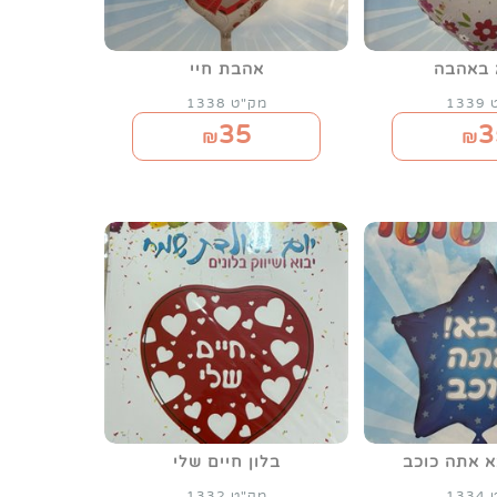
 באהבה
אהבת חיי
13
מק"ט 1338
35
3
₪
₪
א אתה כוכב
בלון חיים שלי
13
מק"ט 1332