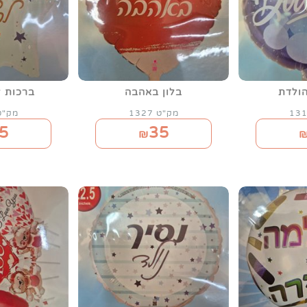
הולדת
בלון באהבה
ברכות ל
מק"ט 1327
מק"ט 20
5
35
₪