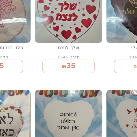
לי
שלך לנצח
בלון ברכות
מק"ט 1345
מק"ט 55
5
35
₪