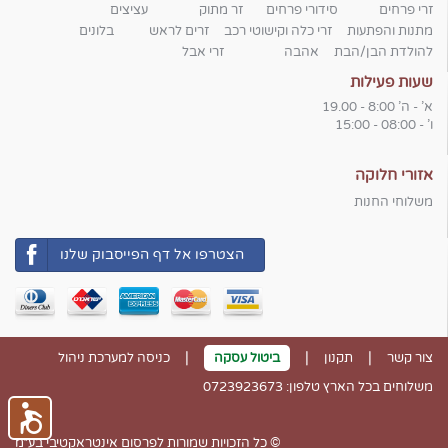
זרי פרחים
סידורי פרחים
זר מתוק
עציצים
מתנות והפתעות
זרי כלה וקישוטי רכב
זרים לראש
בלונים
להולדת הבן/הבת
אהבה
זרי אבל
שעות פעילות
א' - ה' 8:00 - 19.00
ו' - 08:00 - 15:00
אזורי חלוקה
משלוחי החנות
הצטרפו אל דף הפייסבוק שלנו
|
|
|
צור קשר
תקנון
ביטול עסקה
כניסה למערכת ניהול
משלוחים בכל הארץ טלפון: 0723923673
© כל הזכויות שמורות לפרסום אינטראקטיבי בע״מ