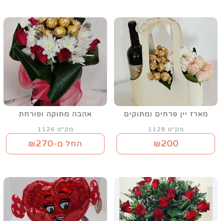
מארז יין פרחים ומתוקים
אהבה מתוקה ופורחת
מק"ט 1128
מק"ט 1126
270
200
₪
החל מ-₪