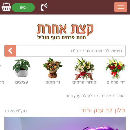
₪0
זרי פרחים
סידורי פרחים
זר מתוק
עציצים
מת
ראשי
אהבה
בלון לב ענק ורוד
בלון לב ענק ורוד
מק"ט 1176