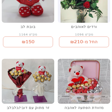
ורדים לאוהבים
בובת לב
מק"ט 1096
מק"ט 1164
150
210
החל מ-₪
₪
מזוודת הפתעה לאהבה
זר מתוק עם דובי/כלבלב