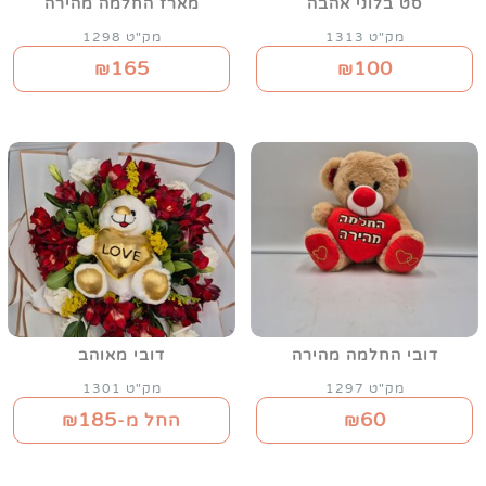
סט בלוני אהבה
מארז החלמה מהירה
מק"ט 1313
מק"ט 1298
165
100
₪
₪
דובי החלמה מהירה
דובי מאוהב
מק"ט 1297
מק"ט 1301
185
60
₪
החל מ-₪