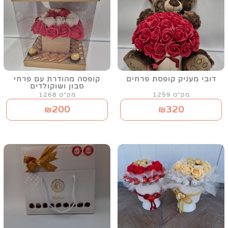
דובי מעניק קופסת פרחים
קופסה מהודרת עם פרחי
סבון ושוקולדים
מק"ט 1259
מק"ט 1268
200
320
₪
₪