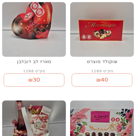
שוקולד מוצרט
מארז לב דובדבן
מק"ט 1289
מק"ט 1288
30
40
₪
₪