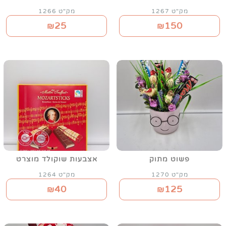
מק"ט 1267
מק"ט 1266
25
150
₪
₪
פשוט מתוק
אצבעות שוקולד מוצרט
מק"ט 1270
מק"ט 1264
40
125
₪
₪