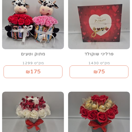
פרליני שוקולד
מתוק וטעים
מק"ט 1430
מק"ט 1299
175
75
₪
₪