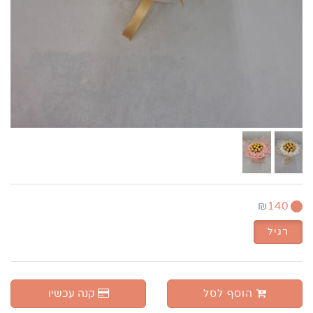
₪
140
רגיל
הוסף לסל
קנה עכשיו