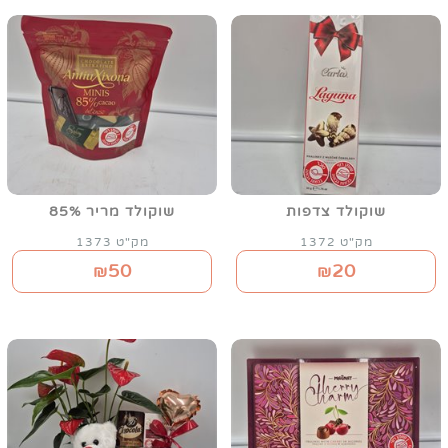
שוקולד צדפות
שוקולד מריר 85%
מק"ט 1372
מק"ט 1373
50
20
₪
₪