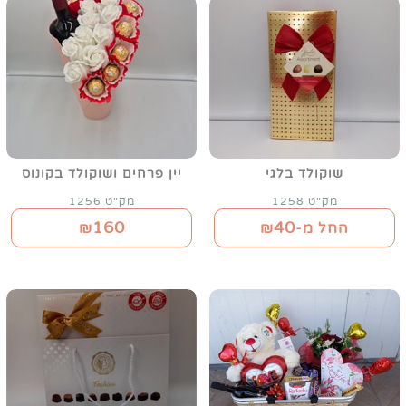
שוקולד בלגי
יין פרחים ושוקולד בקונוס
מק"ט 1258
מק"ט 1256
160
40
החל מ-₪
₪