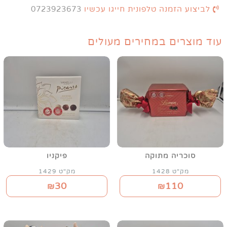
לביצוע הזמנה טלפונית חייגו עכשיו
0723923673
עוד מוצרים במחירים מעולים
סוכריה מתוקה
פיקניו
מק"ט 1428
מק"ט 1429
30
110
₪
₪