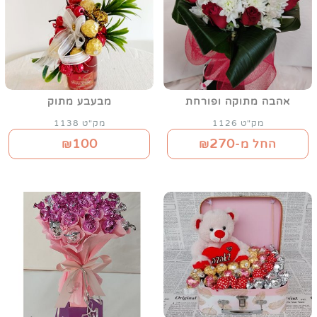
אהבה מתוקה ופורחת
מבעבע מתוק
מק"ט 1126
מק"ט 1138
100
270
החל מ-₪
₪