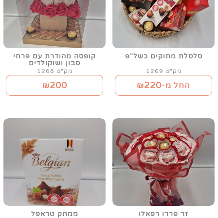
סלסלת מתוקים כשל"פ
קופסה מהודרת עם פרחי
סבון ושוקולדים
מק"ט 1269
מק"ט 1268
200
220
החל מ-₪
₪
זר פררו רפאלו
ממתק טראפל