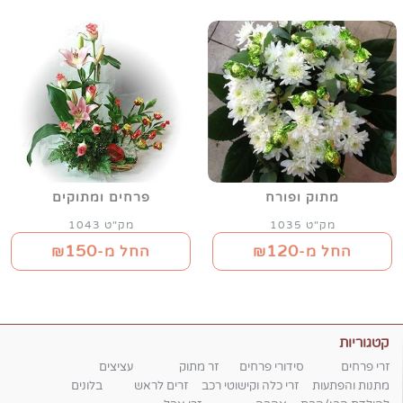
מתוק ופורח
פרחים ומתוקים
מק"ט 1035
מק"ט 1043
150
120
החל מ-₪
החל מ-₪
קטגוריות
זרי פרחים
סידורי פרחים
זר מתוק
עציצים
מתנות והפתעות
זרי כלה וקישוטי רכב
זרים לראש
בלונים