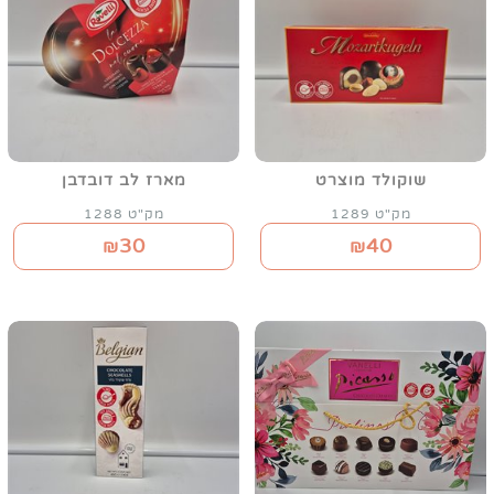
שוקולד מוצרט
מארז לב דובדבן
מק"ט 1289
מק"ט 1288
30
40
₪
₪