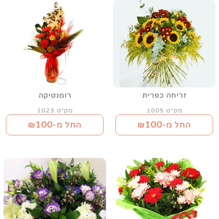
זריחה כפרית
רומנטיקה
מק"ט 1005
מק"ט 1023
100
100
החל מ-₪
החל מ-₪