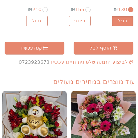
₪
210
₪
155
₪
130
רגיל
בינוני
גדול
הוסף לסל
קנה עכשיו
לביצוע הזמנה טלפונית חייגו עכשיו
0723923673
עוד מוצרים במחירים מעולים