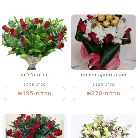
אהבה מתוקה ופורחת
ורדים וליליות
מק"ט 1126
מק"ט 1009
195
270
החל מ-₪
החל מ-₪