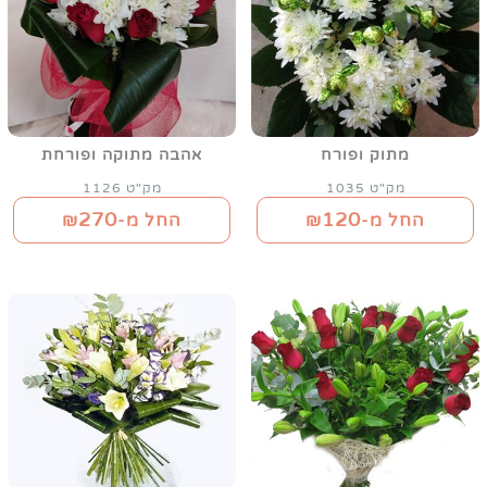
מתוק ופורח
אהבה מתוקה ופורחת
מק"ט 1035
מק"ט 1126
270
120
החל מ-₪
החל מ-₪