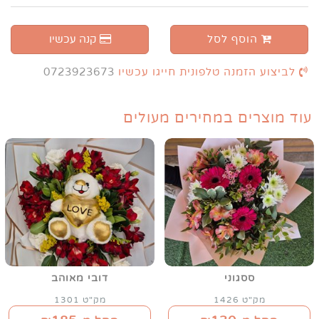
הוסף לסל
קנה עכשיו
לביצוע הזמנה טלפונית חייגו עכשיו
0723923673
עוד מוצרים במחירים מעולים
ססגוני
דובי מאוהב
מק"ט 1426
מק"ט 1301