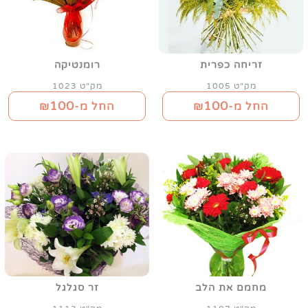
זריחה כפרית
רומנטיקה
מק"ט 1005
מק"ט 1023
100
100
החל מ-₪
החל מ-₪
מחמם את הלב
זר סגלגל