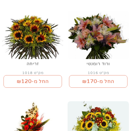
ורוד רומנטי
זריחה
מק"ט 1016
מק"ט 1018
120
170
החל מ-₪
החל מ-₪