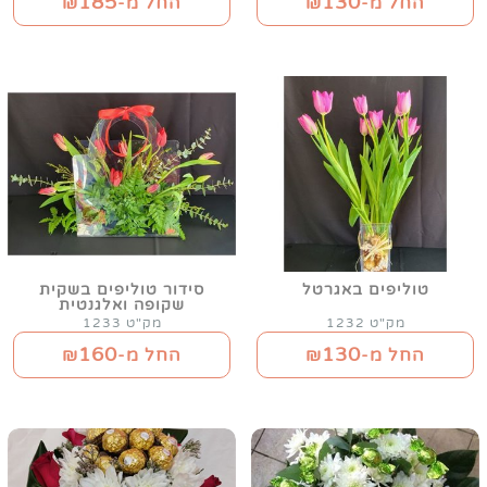
185
130
החל מ-₪
החל מ-₪
טוליפים באגרטל
סידור טוליפים בשקית
שקופה ואלגנטית
מק"ט 1232
מק"ט 1233
160
130
החל מ-₪
החל מ-₪