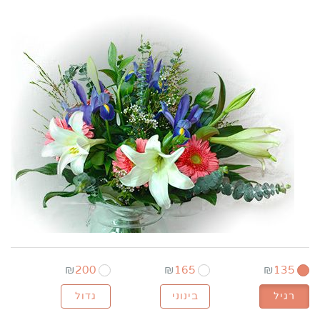
₪
200
₪
165
₪
135
רגיל
בינוני
גדול