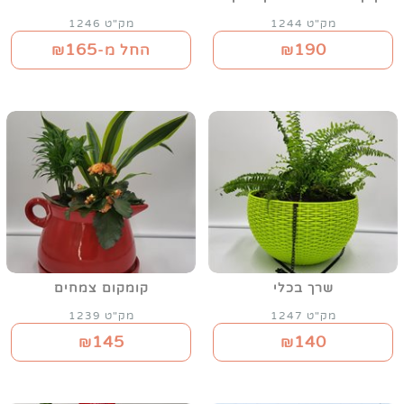
מק"ט 1244
מק"ט 1246
165
190
₪
החל מ-₪
שרך בכלי
קומקום צמחים
מק"ט 1247
מק"ט 1239
145
140
₪
₪