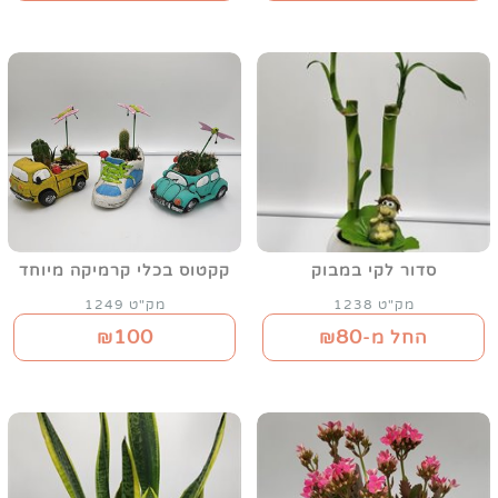
סדור לקי במבוק
קקטוס בכלי קרמיקה מיוחד
מק"ט 1238
מק"ט 1249
100
80
החל מ-₪
₪