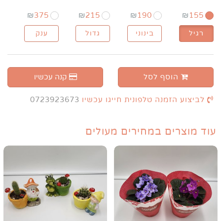
₪
375
₪
215
₪
190
₪
155
רגיל
בינוני
גדול
ענק
הוסף לסל
קנה עכשיו
לביצוע הזמנה טלפונית חייגו עכשיו
0723923673
עוד מוצרים במחירים מעולים