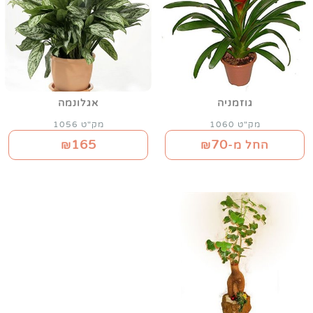
גוזמניה
אגלונמה
מק"ט 1060
מק"ט 1056
165
70
החל מ-₪
₪