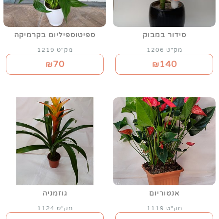
סידור במבוק
ספיטוספיליום בקרמיקה
מק"ט 1206
מק"ט 1219
70
140
₪
₪
אנטוריום
גוזמניה
מק"ט 1119
מק"ט 1124