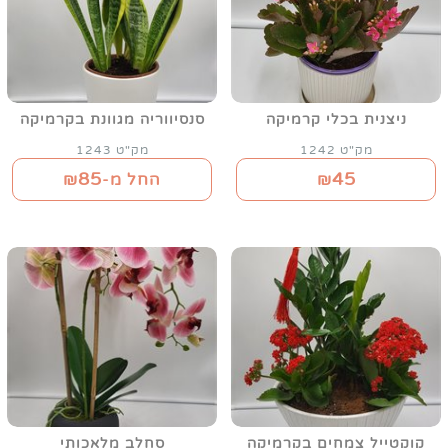
ניצנית בכלי קרמיקה
סנסיווריה מגוונת בקרמיקה
מק"ט 1242
מק"ט 1243
85
45
₪
החל מ-₪
קוקטייל צמחים בקרמיקה
סחלב מלאכותי