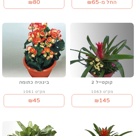
80
65
החל מ-₪
₪
קוקטייל 2
ביגוניה כתומה
מק"ט 1063
מק"ט 1061
45
145
₪
₪