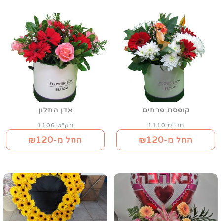
קופסת פרחים
אדן החלון
מק"ט 1110
מק"ט 1106
120
120
החל מ-₪
החל מ-₪