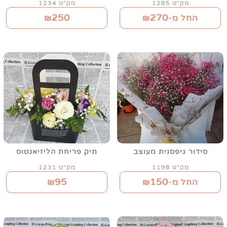
מק"ט 1285
מק"ט 1234
250
270
החל מ-₪
₪
סידור גיפסנית מעוצב
תיק פריחת הליזיאנטוס
מק"ט 1198
מק"ט 1231
95
150
החל מ-₪
₪