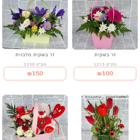
זר בשקית
זר בשקית מלבנית
מק"ט 1213
מק"ט 1230
150
100
₪
₪