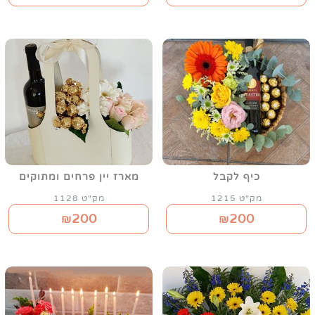
כיף לקבל
מארז יין פרחים ומתוקים
מק"ט 1215
מק"ט 1128
200
200
₪
₪