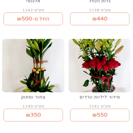
גדות הנחל
אלגנטי
מק"ט 1139
מק"ט 1142
500
440
₪
החל מ-₪
סידור ליליות וורדים
צחור ומתוק
מק"ט 1141
מק"ט 1140
350
550
₪
₪