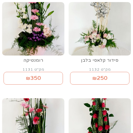
סידור קלאסי בלבן
רומנטיקה
מק"ט 1132
מק"ט 1131
350
250
₪
₪