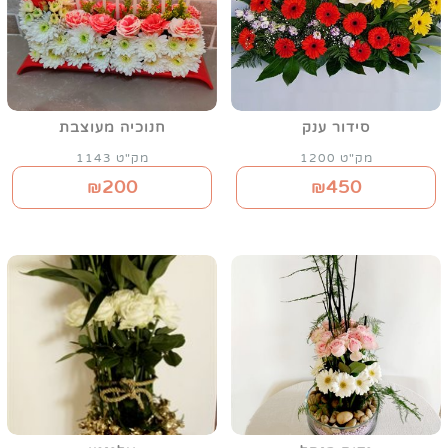
סידור ענק
חנוכיה מעוצבת
מק"ט 1200
מק"ט 1143
200
450
₪
₪