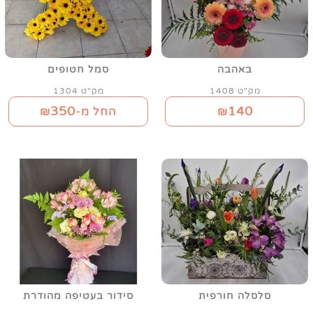
באהבה
סמל חטופים
מק"ט 1408
מק"ט 1304
350
140
₪
החל מ-₪
סלסלה חורפית
סידור בעטיפה מהודרת