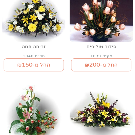
סידור טוליפים
זריחה חמה
מק"ט 1039
מק"ט 1040
150
200
החל מ-₪
החל מ-₪