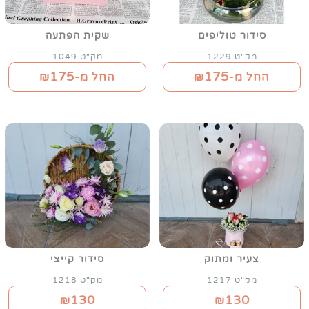
סידור טוליפים
שקית הפתעה
מק"ט 1229
מק"ט 1049
175
175
החל מ-₪
החל מ-₪
צעיר ומתוק
סידור קייצי
מק"ט 1217
מק"ט 1218
130
130
₪
₪