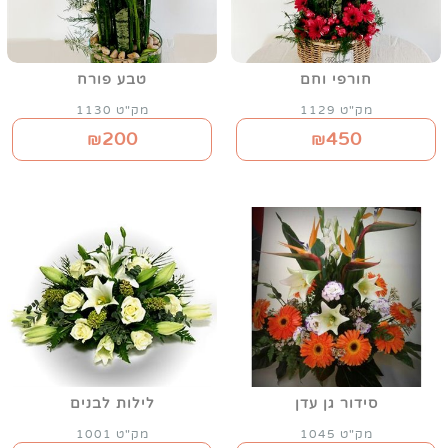
חורפי וחם
טבע פורח
מק"ט 1129
מק"ט 1130
200
450
₪
₪
סידור גן עדן
לילות לבנים
מק"ט 1045
מק"ט 1001