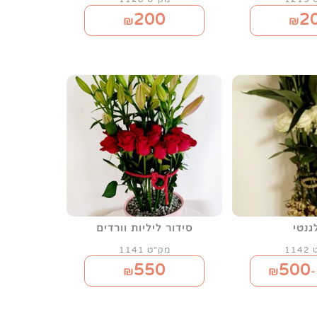
200
2
₪
₪
גנטי
סידור ליליות וורדים
11
מק"ט 1141
550
500
₪
₪