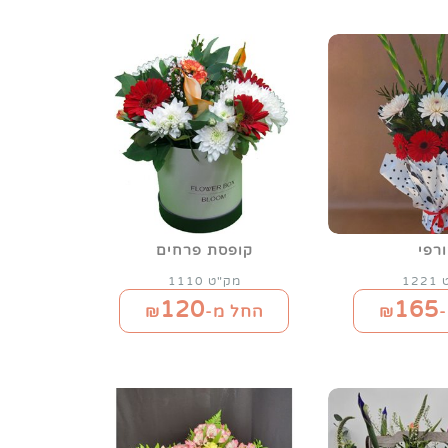
רפי
קופסת פרחים
12
מק"ט 1110
120
165
₪
החל מ-₪