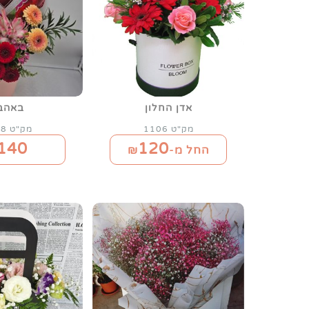
אדן החלון
באהב
מק"ט 1106
מק"ט 1408
140
120
החל מ-₪