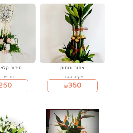
צחור ומתוק
סידור קלאס
מק"ט 1140
מק"ט 1132
250
350
₪