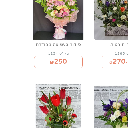
 חורפית
סידור בעטיפה מהודרת
12
מק"ט 1234
250
270
₪
₪