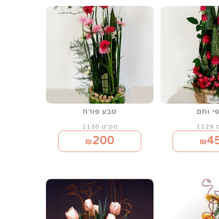
י וחם
טבע פורח
11
מק"ט 1130
200
4
₪
₪