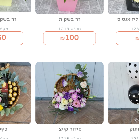
יזיאנטוס
זר בשקית
זר בשקי
מק"ט 1213
מק"ט 30
50
100
₪
תוק
סידור קייצי
כיף
מק"ט 1218
מק"ט 15