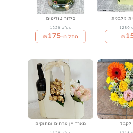
ת מלבנית
סידור טוליפים
12
מק"ט 1229
175
1
₪
החל מ-₪
 לקבל
מארז יין פרחים ומתוקים
12
מק"ט 1128