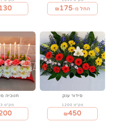
130
175
החל מ-₪
סידור ענק
חנוכיה מ
מק"ט 1200
מק"ט 1143
200
450
₪