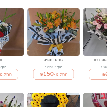
מהודרת
כתום וחמים
חו
מק"ט 1220
מק"ט 21
150
₪
החל מ-₪
החל מ-