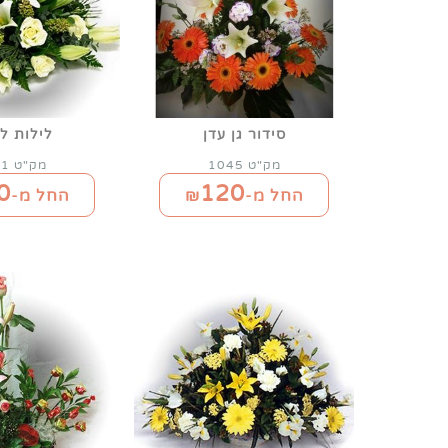
סידור גן עדן
לילות ל
מק"ט 1045
מק"ט 1001
0
120
החל מ-₪
החל מ-₪