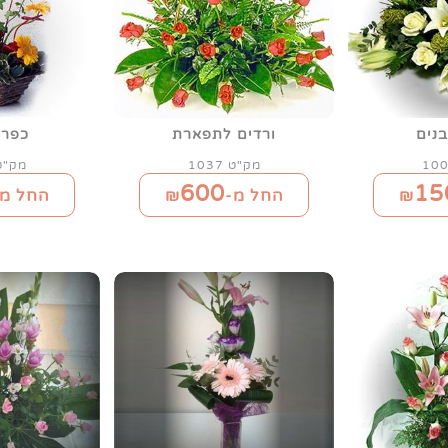
בנים
ורדים לתפארת
כפרי
מק"ט 1037
מק"ט 38
600
15
החל מ-₪
החל מ-