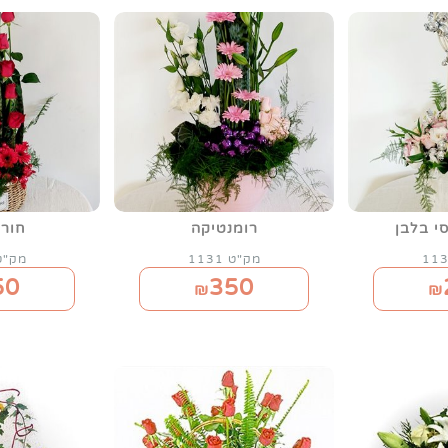
י בלבן
רומנטיקה
חורפ
מק"ט 1131
מק"ט 29
50
350
₪
₪