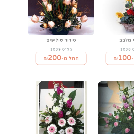
 מלבב
סידור טוליפים
10
מק"ט 1039
200
100
₪
החל מ-₪