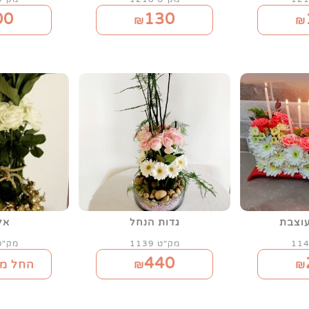
00
130
₪
₪
עוצבת
גדות הנחל
אל
מק"ט 1139
מק"ט 42
440
₪
₪
החל מ-