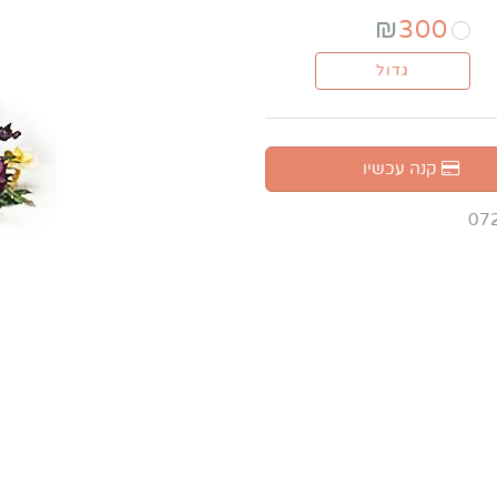
₪
300
גדול
קנה עכשיו
07