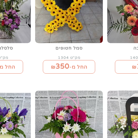
ה
סמל חטופים
סלסלה
מק"ט 1304
מק"ט 85
350
₪
החל מ-₪
החל מ-