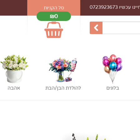
עכשיו 0723923673
סל הקניות
₪0
בלונים
להולדת הבן/הבת
אהבה