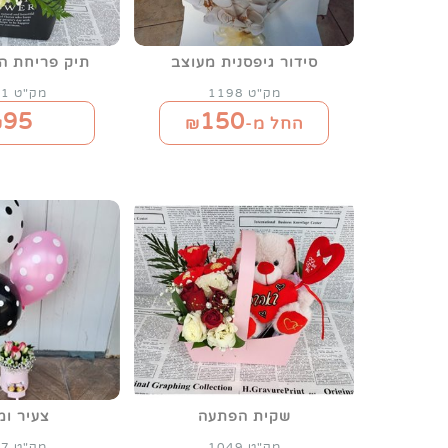
סידור גיפסנית מעוצב
תיק פריחת הל
מק"ט 1198
מק"ט 1231
95
150
החל מ-₪
₪
שקית הפתעה
צעיר ומ
מק"ט 1049
מק"ט 1217