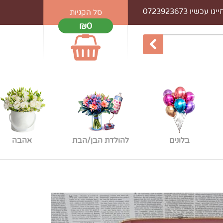
עכשיו 0723923673
סל הקניות
₪0
בלונים
להולדת הבן/הבת
אהבה