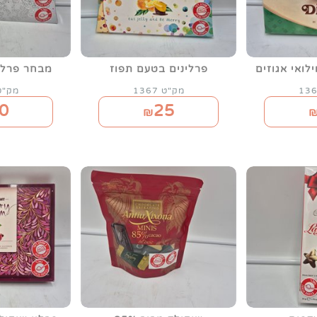
לואי אגוזים
פרלינים בטעם תפוז
מבחר פרלי
מק"ט 1367
מק"ט 68
0
25
₪