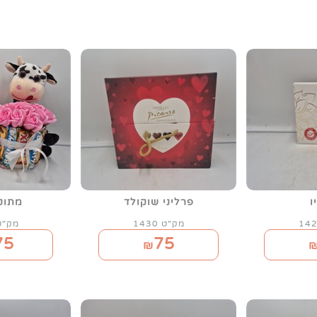
ו
פרליני שוקולד
מתוק
מק"ט 1430
מק"ט 99
75
75
₪