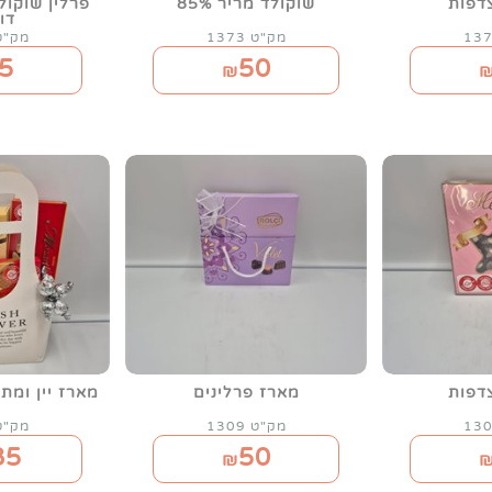
דפות
שוקולד מריר 85%
פרלין שוקול
דו
מק"ט 1373
מק"ט 64
5
50
₪
דפות
מארז פרלינים
מארז יין ומת
מק"ט 1309
מק"ט 02
85
50
₪