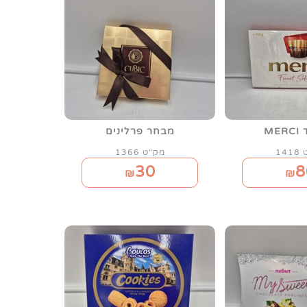
ME
מבחר פרלינים
14
מק"ט 1366
30
8
₪
₪