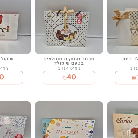
 בינוני
מבחר מתוקים ממולאים
שוקולד RCI
בטעם שוקולד
מק"ט 1414
מק"ט 18
0
40
₪
₪