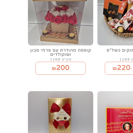
וקים כשל"פ
קופסה מהודרת עם פרחי סבון
ושוקולדים
12
מק"ט 1268
200
220
₪
₪