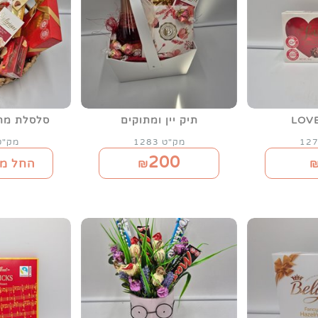
תיק יין ומתוקים
סלסלת מת
מק"ט 1283
מק"ט 69
200
₪
החל מ-