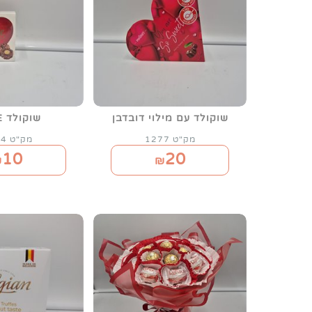
שוקולד עם מילוי דובדבן
שוקולד LOVE
מק"ט 1277
מק"ט 1274
10
20
₪
₪