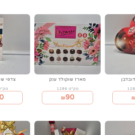
ובדבן
מארז שוקולד ענק
צדפי שו
מק"ט 1286
מק"ט 79
0
90
₪