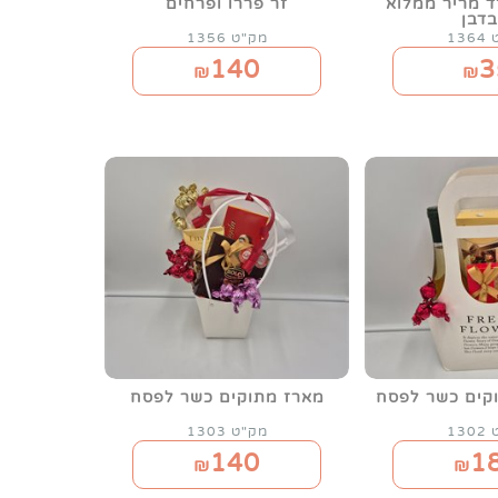
ד מריר ממלוא
זר פררו ופרחים
בדבן
13
מק"ט 1356
140
3
₪
₪
וקים כשר לפסח
מארז מתוקים כשר לפסח
13
מק"ט 1303
140
1
₪
₪