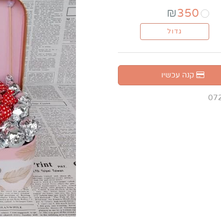
₪
350
גדול
קנה עכשיו
07