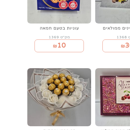
נים ממולאים
עוגיות בטעם חמאה
13
מק"ט 1369
10
3
₪
₪