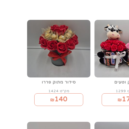
 וטעים
סידור מתוק פררו
12
מק"ט 1424
140
1
₪
₪