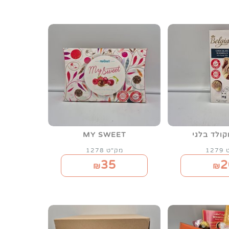
קולד בלגי
MY SWEET
12
מק"ט 1278
35
2
₪
₪