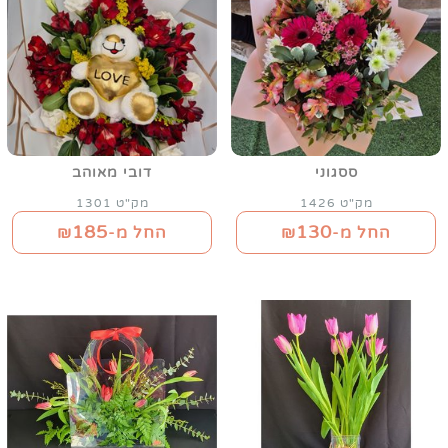
ססגוני
דובי מאוהב
מק"ט 1426
מק"ט 1301
185
130
החל מ-₪
החל מ-₪