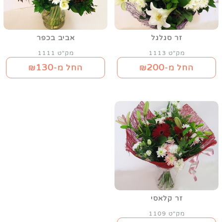
זר סגלגל
אביב בכפר
מק"ט 1113
מק"ט 1111
130
200
החל מ-₪
החל מ-₪
זר קלאסי
מק"ט 1109