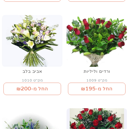
ורדים וליליות
אביב בלב
מק"ט 1009
מק"ט 1010
200
195
החל מ-₪
החל מ-₪