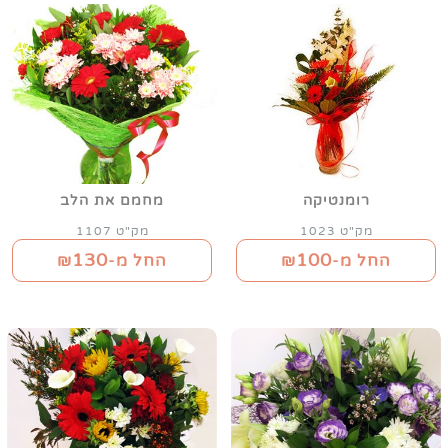
רומנטיקה
מחמם את הלב
מק"ט 1023
מק"ט 1107
130
100
החל מ-₪
החל מ-₪