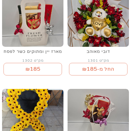
דובי מאוהב
מארז יין ומתוקים כשר לפסח
מק"ט 1301
מק"ט 1302
185
185
החל מ-₪
₪