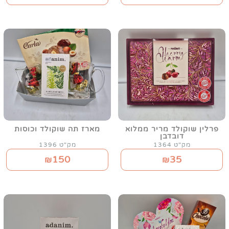
פרלין שוקולד מריר ממלוא
מארז תה שוקולד וכוסות
דובדבן
מק"ט 1364
מק"ט 1396
150
35
₪
₪