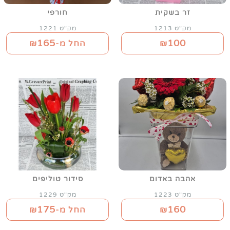
זר בשקית
חורפי
מק"ט 1213
מק"ט 1221
165
100
₪
החל מ-₪
אהבה באדום
סידור טוליפים
מק"ט 1223
מק"ט 1229
175
160
₪
החל מ-₪