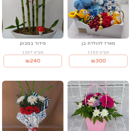
מארז להולדת בן
סידור במבוק
מק"ט 1153
מק"ט 1207
240
300
₪
₪