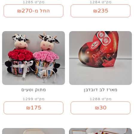
מק"ט 1284
מק"ט 1285
270
235
₪
החל מ-₪
מארז לב דובדבן
מתוק וטעים
מק"ט 1288
מק"ט 1299
175
30
₪
₪