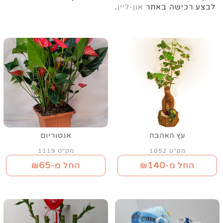
לבצע רכישה באתר
און-ליין
.
עץ האהבה
אנטוריום
מק"ט 1052
מק"ט 1119
65
140
החל מ-₪
החל מ-₪