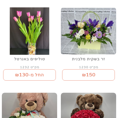
זר בשקית מלבנית
טוליפים באגרטל
מק"ט 1230
מק"ט 1232
130
150
₪
החל מ-₪