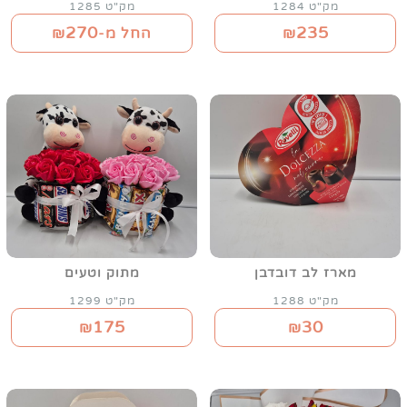
מק"ט 1284
מק"ט 1285
270
235
₪
החל מ-₪
מארז לב דובדבן
מתוק וטעים
מק"ט 1288
מק"ט 1299
175
30
₪
₪