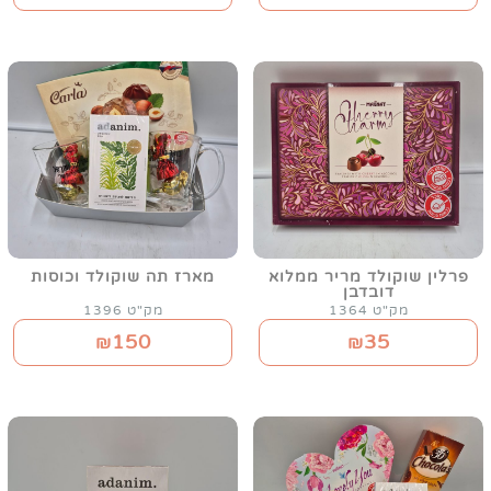
פרלין שוקולד מריר ממלוא
מארז תה שוקולד וכוסות
דובדבן
מק"ט 1364
מק"ט 1396
150
35
₪
₪