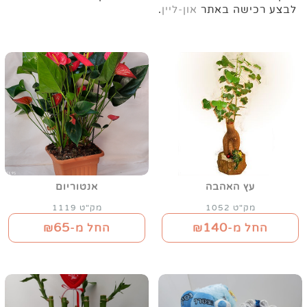
לבצע רכישה באתר
און-ליין
.
עץ האהבה
אנטוריום
מק"ט 1052
מק"ט 1119
65
140
החל מ-₪
החל מ-₪