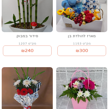
מארז להולדת בן
סידור במבוק
מק"ט 1153
מק"ט 1207
240
300
₪
₪