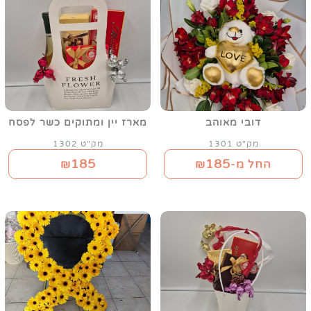
דובי מאוהב
מארז יין ומתוקים כשר לפסח
מק"ט 1301
מק"ט 1302
185
185
החל מ-₪
₪