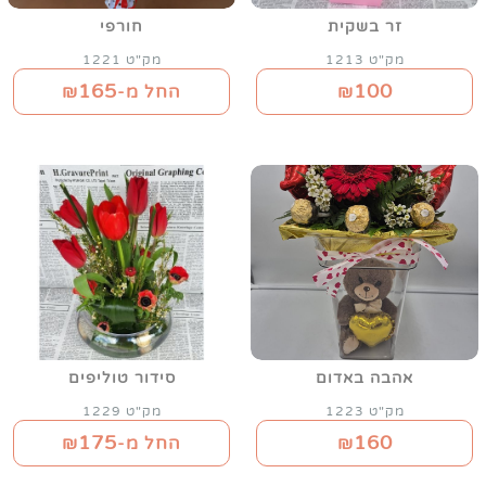
זר בשקית
חורפי
מק"ט 1213
מק"ט 1221
165
100
₪
החל מ-₪
אהבה באדום
סידור טוליפים
מק"ט 1223
מק"ט 1229
175
160
₪
החל מ-₪