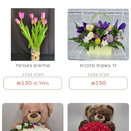
זר בשקית מלבנית
טוליפים באגרטל
מק"ט 1230
מק"ט 1232
130
150
₪
החל מ-₪