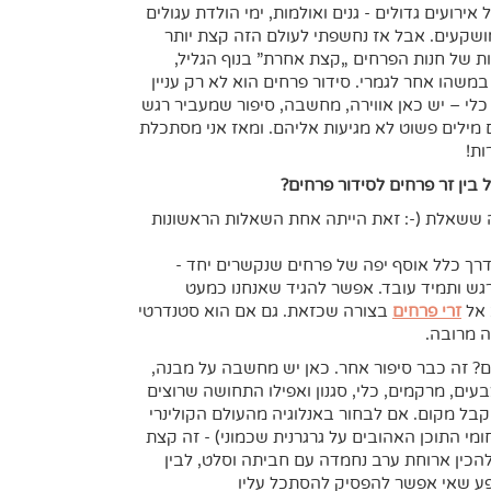
אירועים גדולים - גנים ואולמות, ימי הולדת עגולים
ושקעים. אבל אז נחשפתי לעולם הזה קצת יותר
ת של חנות הפרחים „קצת אחרת” בנוף הגליל,
משהו אחר לגמרי. סידור פרחים הוא לא רק עניין
לי – יש כאן אווירה, מחשבה, סיפור שמעביר רגש
מילים פשוט לא מגיעות אליהם. ומאז אני מסתכלת
ות!
בין זר פרחים לסידור פרחים?
ה ששאלת (-: זאת הייתה אחת השאלות הראשונות
דרך כלל אוסף יפה של פרחים שנקשרים יחד -
רגש ותמיד עובד. אפשר להגיד שאנחנו כמעט
 אל
זרי פרחים
בצורה שכזאת. גם אם הוא סטנדרטי
ה מרובה.
ם? זה כבר סיפור אחר. כאן יש מחשבה על מבנה,
בעים, מרקמים, כלי, סגנון ואפילו התחושה שרוצים
קבל מקום. אם לבחור באנלוגיה מהעולם הקולינרי
י התוכן האהובים על גרגרנית שכמוני) - זה קצת
הכין ארוחת ערב נחמדה עם חביתה וסלט, לבין
פע שאי אפשר להפסיק להסתכל עליו