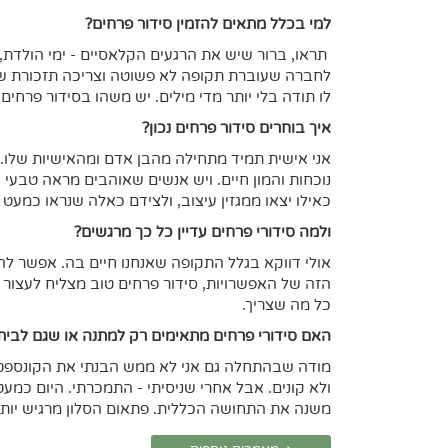
למי בכלל מתאים להזמין סידור פרחים?
תראו, ברור שיש את הרגעים הקלאסיים - ימי הולדת, ח
לחברה שעוברת תקופה לא פשוטה וצריכה תזכורת שה
לו תודה בלי יותר מדי מילים. יש משהו בסידור פרח
איך בוחרים סידור פרחים נכון?
אני אישית תמיד מתחילה מהבן אדם ומהאישיות שלו. י
נוכחות והמון חיים. ויש אנשים שאוהבים מראה טבעי 
כאילו יצאו ממגזין עיצוב, ולצידם כאלה שנראו כמעט 
ולמה סידורי פרחים עדיין כל כך מרגשים?
אולי דווקא בגלל התקופה שאנחנו חיים בה. אפשר להז
הזה של האפשרויות, סידור פרחים טוב מצליח לעצור 
כל מה שצריך.
האם סידורי פרחים מתאימים רק למתנה או שגם לבית 
מודה שבהתחלה גם אני לא ממש הבנתי את הקונספט ש
ולא קונים. אבל אחרי שניסיתי - התמכרתי. היום כמע
משנה את התחושה הכללית. פתאום הסלון מרגיש יותר מ