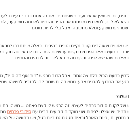
גים, ימי נישואין או אירועים משפחתיים. את זה אתם כבר יודעים בלעדי
יא לא לבד, למארחים שפתחו את הבית והזמינו לארוחה מושקעת, למ
ים שמרגיש מושקע ומלא מחשבה, אבל בלי להיות מוגזם.
ש אנשים שאוהבים קווים נקיים וגוונים בהירים- כאלה שיתחברו למראה א
יותר - כמעט כאילו הפרחים נקטפו עכשיו מהשדה. תכלס אין פה חוק. ראי
כאילו מישהו יצא לגינה וקטף מה שבא ליד - וכולם היו מהממים
מין כמעט הכול בלחיצה אחת- אבל הרוב מרגיש "מור אוף דה סיים", גנ
רגע את המרוץ. להכניס צבע. מחשבה. תשומת לב. להזכיר למישהו שמישהו
שלנו?
ל לקנות סידור פרחים לעצמי. זה הרגיש לי קצת פאתטי... משהו בח
ט תמיד יש אצלנו לפחות שני מוקדים קבועים בבית עם
סידורי פרחים
מתחל
זמין וחי, פינת האוכל נראית חגיגית גם ביום רגיל, ויש תחושה של הש