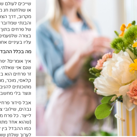
שייכים לעולם של 
או שולחנות חג מ
מקרוב, דרך הצוו
והבנתי שמדובר ב
של פרחים בתוך כ
בצורה שלפעמים 
עליו בעיניים אחר
מה בכלל ההבדל 
איך אומרים? יפ
שגם אני שאלתי.
זר פרחים הוא ב
קלאסי, מוכר, מ
מתוכנתים להגיב
ונוצר בלי מחשב
אבל סידור פרחי
גבהים, שילובי צ
לייצר. כל פרח מ
(שהוא אחד מתחומ
כמו ההבדל בין ל
לערוך שולחן שו